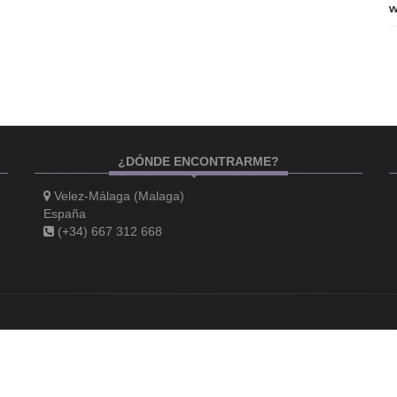
¿DÓNDE ENCONTRARME?
Velez-Málaga (Malaga)
España
(+34) 667 312 668